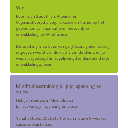
Wie
Roosmarijn Strootman, Arbeids- en
Organisatiepsycholoog, is coach en trainer op het
gebied van communicatie en persoonlijke
ontwikkeling, en Mindfulness.
De coaching is op basis van gelijkwaardigheid, waarbij
uitgegaan wordt van de kracht van de cliënt, en je
wordt uitgedaagd en tegelijkertijd ondersteund in je
ontwikkelingsproces.
Mindfulnesstraining bij pijn, spanning en
stress
Heb je interesse in Mindfulness?
En last van pijn, spanning en stress?
Vanaf oktober 2026 start er een nieuwe 8-weekse
cursus in Amsterdam.